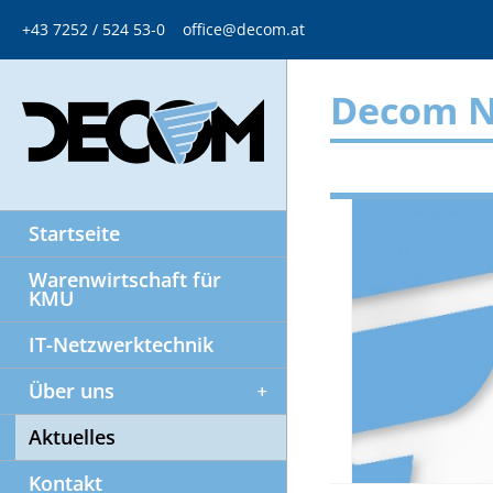
+43 7252 / 524 53-0
office@decom.at
Decom N
Startseite
Warenwirtschaft für
KMU
IT-Netzwerktechnik
Über uns
Aktuelles
Kontakt