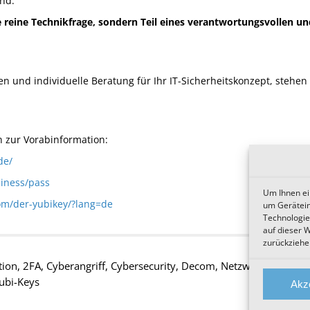
nd.
ine reine Technikfrage, sondern Teil eines verantwortungsvollen 
n und individuelle Beratung für Ihr IT-Sicherheitskonzept, stehen
n zur Vorabinformation:
de/
siness/pass
Um Ihnen ei
om/der-yubikey/?lang=de
um Gerätein
Technologie
auf dieser 
zurückziehe
tion
,
2FA
,
Cyberangriff
,
Cybersecurity
,
Decom
,
Netzwerktechnik
,
ubi-Keys
Akz