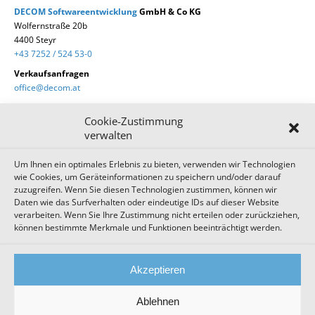
DECOM
Softwareentwicklung
GmbH & Co KG
Wolfernstraße 20b
4400 Steyr
+43 7252 / 524 53-0
Verkaufsanfragen
office@decom.at
Cookie-Zustimmung
verwalten
Um Ihnen ein optimales Erlebnis zu bieten, verwenden wir Technologien
DECOM News
wie Cookies, um Geräteinformationen zu speichern und/oder darauf
zuzugreifen. Wenn Sie diesen Technologien zustimmen, können wir
Zum Newsletter anmelden!
Daten wie das Surfverhalten oder eindeutige IDs auf dieser Website
verarbeiten. Wenn Sie Ihre Zustimmung nicht erteilen oder zurückziehen,
können bestimmte Merkmale und Funktionen beeinträchtigt werden.
Impressum
Datenschutz
Cookie Einstellungen
Akzeptieren
AGB
Sitemap
Ablehnen