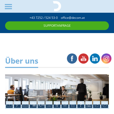
+43 7252 / 524 53-0
office@decom.at
SUPPORTANFRAGE
Über uns