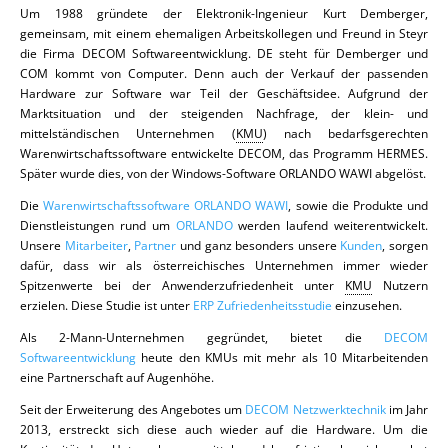
Um 1988 gründete der Elektronik-Ingenieur Kurt Demberger,
gemeinsam, mit einem ehemaligen Arbeitskollegen und Freund in Steyr
die Firma DECOM Softwareentwicklung. DE steht für Demberger und
COM kommt von Computer. Denn auch der Verkauf der passenden
Hardware zur Software war Teil der Geschäftsidee. Aufgrund der
Marktsituation und der steigenden Nachfrage, der klein- und
mittelständischen Unternehmen (
KMU
) nach bedarfsgerechten
Warenwirtschaftssoftware entwickelte DECOM, das Programm HERMES.
Später wurde dies, von der Windows-Software ORLANDO WAWI abgelöst.
Die
Warenwirtschaftssoftware ORLANDO WAWI
, sowie die Produkte und
Dienstleistungen rund um
ORLANDO
werden laufend weiterentwickelt.
Unsere
Mitarbeiter
,
Partner
und ganz besonders unsere
Kunden
, sorgen
dafür, dass wir als österreichisches Unternehmen immer wieder
Spitzenwerte bei der Anwenderzufriedenheit unter
KMU
Nutzern
erzielen. Diese Studie ist unter
ERP Zufriedenheitsstudie
einzusehen.
Als 2-Mann-Unternehmen gegründet, bietet die
DECOM
Softwareentwicklung
heute den KMUs mit mehr als 10 Mitarbeitenden
eine Partnerschaft auf Augenhöhe.
Seit der Erweiterung des Angebotes um
DECOM Netzwerktechnik
im Jahr
2013, erstreckt sich diese auch wieder auf die Hardware. Um die