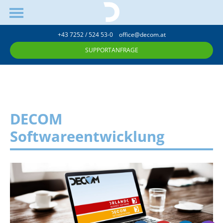
+43 7252 / 524 53-0
office@decom.at
SUPPORTANFRAGE
DECOM
Softwareentwicklung