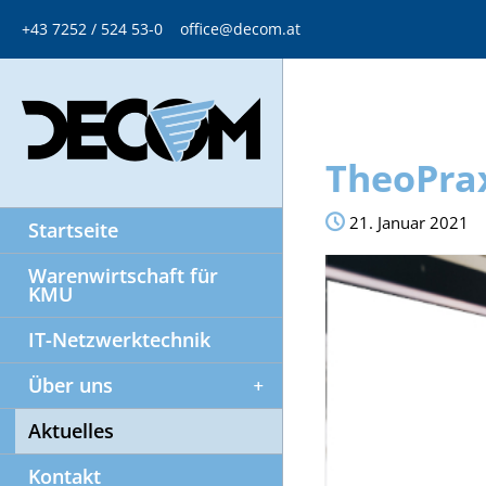
+43 7252 / 524 53-0
office@decom.at
TheoPrax
21. Januar 2021
Startseite
Warenwirtschaft für
KMU
IT-Netzwerktechnik
Über uns
Aktuelles
Kontakt