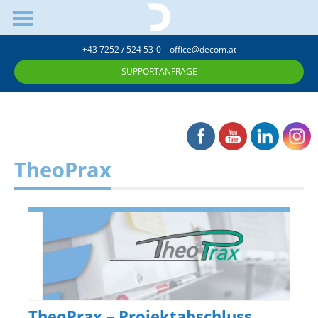
+43 7252 / 524 53-0
office@decom.at
SUPPORTANFRAGE
TheoPrax
TheoPrax – Projektabschluss