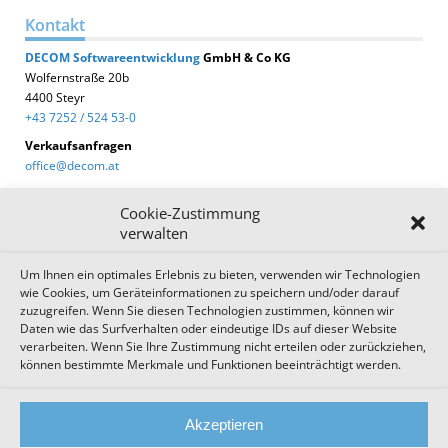
Kontakt
DECOM
Softwareentwicklung
GmbH & Co KG
Wolfernstraße 20b
4400 Steyr
+43 7252 / 524 53-0
Verkaufsanfragen
office@decom.at
Cookie-Zustimmung
verwalten
Um Ihnen ein optimales Erlebnis zu bieten, verwenden wir Technologien
DECOM News
wie Cookies, um Geräteinformationen zu speichern und/oder darauf
zuzugreifen. Wenn Sie diesen Technologien zustimmen, können wir
Zum Newsletter anmelden!
Daten wie das Surfverhalten oder eindeutige IDs auf dieser Website
verarbeiten. Wenn Sie Ihre Zustimmung nicht erteilen oder zurückziehen,
können bestimmte Merkmale und Funktionen beeinträchtigt werden.
Impressum
Datenschutz
Cookie Einstellungen
Akzeptieren
AGB