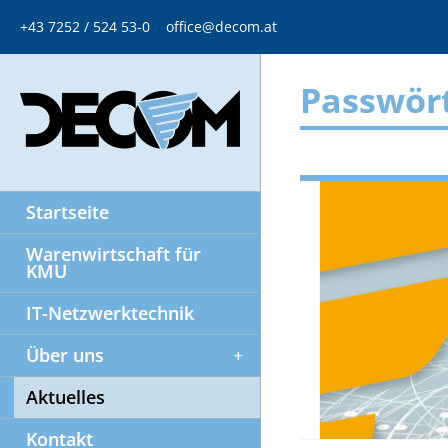
+43 7252 / 524 53-0
office@decom.at
Passwör
Startseite
Warenwirtschaft für
KMU
IT-Netzwerktechnik
Über uns
Aktuelles
Kontakt