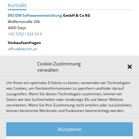
Kontakt
DECOM
Softwareentwicklung
GmbH & Co KG
Wolfernstraße 20b
4400 Steyr
+43 7252 / 524 53-0
Verkaufsanfragen
office@decom.at
Cookie-Zustimmung
verwalten
Um Ihnen ein optimales Erlebnis zu bieten, verwenden wir Technologien
DECOM News
wie Cookies, um Geräteinformationen zu speichern und/oder darauf
zuzugreifen. Wenn Sie diesen Technologien zustimmen, können wir
Zum Newsletter anmelden!
Daten wie das Surfverhalten oder eindeutige IDs auf dieser Website
verarbeiten. Wenn Sie Ihre Zustimmung nicht erteilen oder zurückziehen,
können bestimmte Merkmale und Funktionen beeinträchtigt werden.
Impressum
Datenschutz
Cookie Einstellungen
Akzeptieren
AGB