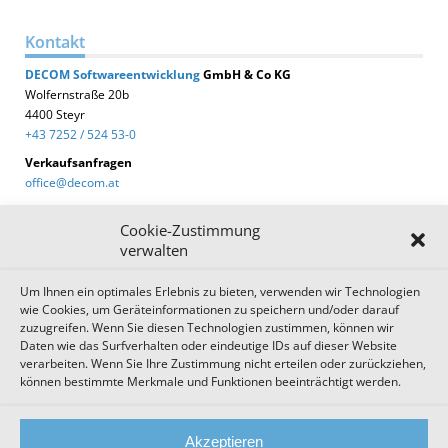
Kontakt
DECOM
Softwareentwicklung
GmbH & Co KG
Wolfernstraße 20b
4400 Steyr
+43 7252 / 524 53-0
Verkaufsanfragen
office@decom.at
Cookie-Zustimmung
verwalten
Um Ihnen ein optimales Erlebnis zu bieten, verwenden wir Technologien
DECOM News
wie Cookies, um Geräteinformationen zu speichern und/oder darauf
zuzugreifen. Wenn Sie diesen Technologien zustimmen, können wir
Zum Newsletter anmelden!
Daten wie das Surfverhalten oder eindeutige IDs auf dieser Website
verarbeiten. Wenn Sie Ihre Zustimmung nicht erteilen oder zurückziehen,
können bestimmte Merkmale und Funktionen beeinträchtigt werden.
Impressum
Datenschutz
Cookie Einstellungen
Akzeptieren