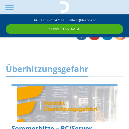
+43 7252 / 524 53-0
office@decom.at
SUPPORTANFRAGE
Überhitzungsgefahr
Sommerhitze – PC/Server