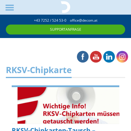
+43 7252 / 524 53-0
office@decom.at
SUPPORTANFRAGE
RKSV-Chipkarte
RKSV-Chipkarten-Tausch –