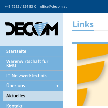
+43 7252 / 524 53-0
office@decom.at
Links
Startseite
Warenwirtschaft für
KMU
IT-Netzwerktechnik
Über uns
Aktuelles
Kontakt