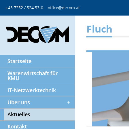
+43 7252 / 524 53-0
office@decom.at
Fluch
Startseite
Warenwirtschaft für
KMU
IT-Netzwerktechnik
Über uns
Aktuelles
Kontakt