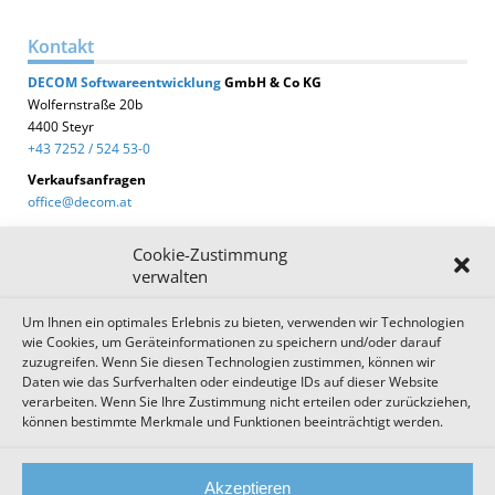
Kontakt
DECOM
Softwareentwicklung
GmbH & Co KG
Wolfernstraße 20b
4400 Steyr
+43 7252 / 524 53-0
Verkaufsanfragen
office@decom.at
Cookie-Zustimmung
verwalten
Um Ihnen ein optimales Erlebnis zu bieten, verwenden wir Technologien
DECOM News
wie Cookies, um Geräteinformationen zu speichern und/oder darauf
zuzugreifen. Wenn Sie diesen Technologien zustimmen, können wir
Zum Newsletter anmelden!
Daten wie das Surfverhalten oder eindeutige IDs auf dieser Website
verarbeiten. Wenn Sie Ihre Zustimmung nicht erteilen oder zurückziehen,
können bestimmte Merkmale und Funktionen beeinträchtigt werden.
Impressum
Datenschutz
Cookie Einstellungen
Akzeptieren