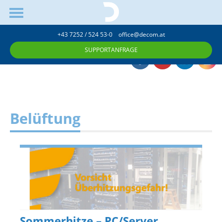
+43 7252 / 524 53-0
office@decom.at
SUPPORTANFRAGE
Belüftung
Sommerhitze – PC/Server