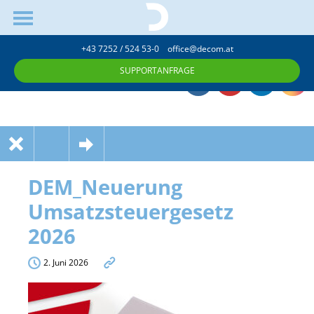
+43 7252 / 524 53-0
office@decom.at
SUPPORTANFRAGE
DEM_Neuerung
Umsatzsteuergesetz
2026
2. Juni 2026