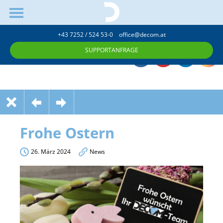
+43 7252 / 524 53-0
office@decom.at
SUPPORTANFRAGE
Frohe Ostern
26. März 2024
News