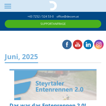
+43 7252 / 524 53-0
office@decom.at
SUPPORTANFRAGE
Juni, 2025
Das war das Entenrennen 2.0!