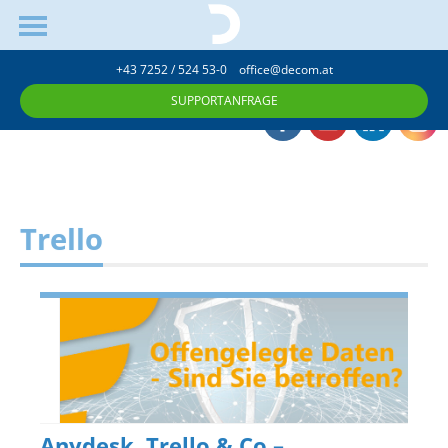
+43 7252 / 524 53-0
office@decom.at
SUPPORTANFRAGE
Trello
Anydesk, Trello & Co –