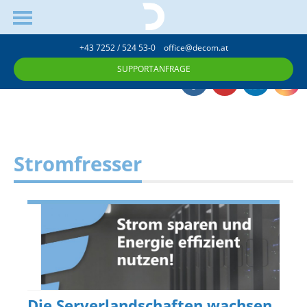
+43 7252 / 524 53-0
office@decom.at
SUPPORTANFRAGE
Stromfresser
Die Serverlandschaften wachsen