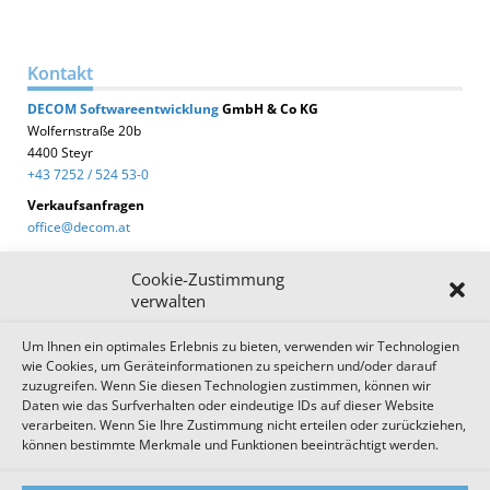
Kontakt
DECOM
Softwareentwicklung
GmbH & Co KG
Wolfernstraße 20b
4400 Steyr
+43 7252 / 524 53-0
Verkaufsanfragen
office@decom.at
Cookie-Zustimmung
verwalten
Um Ihnen ein optimales Erlebnis zu bieten, verwenden wir Technologien
DECOM News
wie Cookies, um Geräteinformationen zu speichern und/oder darauf
zuzugreifen. Wenn Sie diesen Technologien zustimmen, können wir
Zum Newsletter anmelden!
Daten wie das Surfverhalten oder eindeutige IDs auf dieser Website
verarbeiten. Wenn Sie Ihre Zustimmung nicht erteilen oder zurückziehen,
können bestimmte Merkmale und Funktionen beeinträchtigt werden.
Impressum
Datenschutz