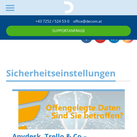
+43 7252 / 524 53-0
office@decom.at
SUPPORTANFRAGE
Sicherheitseinstellungen
Anydesk, Trello & Co –