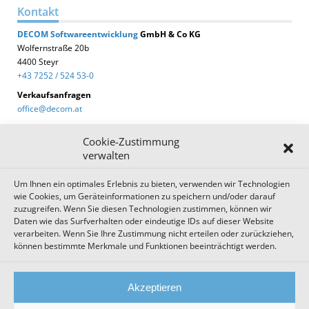
Kontakt
DECOM
Softwareentwicklung
GmbH & Co KG
Wolfernstraße 20b
4400 Steyr
+43 7252 / 524 53-0
Verkaufsanfragen
office@decom.at
Cookie-Zustimmung
verwalten
Um Ihnen ein optimales Erlebnis zu bieten, verwenden wir Technologien
DECOM News
wie Cookies, um Geräteinformationen zu speichern und/oder darauf
zuzugreifen. Wenn Sie diesen Technologien zustimmen, können wir
Zum Newsletter anmelden!
Daten wie das Surfverhalten oder eindeutige IDs auf dieser Website
verarbeiten. Wenn Sie Ihre Zustimmung nicht erteilen oder zurückziehen,
können bestimmte Merkmale und Funktionen beeinträchtigt werden.
Impressum
Datenschutz
Cookie Einstellungen
Akzeptieren
AGB