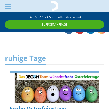
+43 7252 / 524 53-0
office@decom.at
SUPPORTANFRAGE
ruhige Tage
Frohe Osterfeiertage