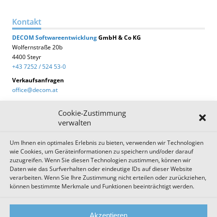
Kontakt
DECOM
Softwareentwicklung
GmbH & Co KG
Wolfernstraße 20b
4400 Steyr
+43 7252 / 524 53-0
Verkaufsanfragen
office@decom.at
Cookie-Zustimmung
verwalten
Um Ihnen ein optimales Erlebnis zu bieten, verwenden wir Technologien
DECOM News
wie Cookies, um Geräteinformationen zu speichern und/oder darauf
zuzugreifen. Wenn Sie diesen Technologien zustimmen, können wir
Zum Newsletter anmelden!
Daten wie das Surfverhalten oder eindeutige IDs auf dieser Website
verarbeiten. Wenn Sie Ihre Zustimmung nicht erteilen oder zurückziehen,
können bestimmte Merkmale und Funktionen beeinträchtigt werden.
Impressum
Datenschutz
Cookie Einstellungen
Akzeptieren