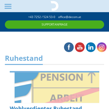
+43 7252 / 524 53-0
office@decom.at
SUPPORTANFRAGE
Ruhestand
Wohlverdienter Ruhestand