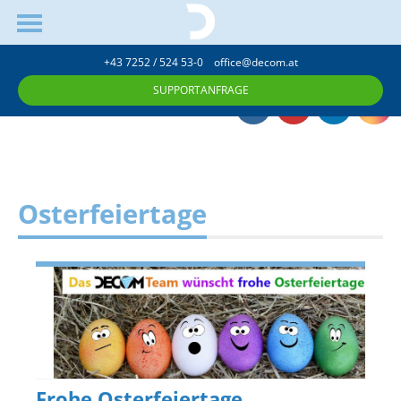
+43 7252 / 524 53-0
office@decom.at
SUPPORTANFRAGE
Osterfeiertage
Frohe Osterfeiertage