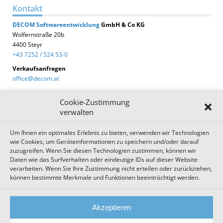
Kontakt
DECOM
Softwareentwicklung
GmbH & Co KG
Wolfernstraße 20b
4400 Steyr
+43 7252 / 524 53-0
Verkaufsanfragen
office@decom.at
Cookie-Zustimmung
verwalten
Um Ihnen ein optimales Erlebnis zu bieten, verwenden wir Technologien
DECOM News
wie Cookies, um Geräteinformationen zu speichern und/oder darauf
zuzugreifen. Wenn Sie diesen Technologien zustimmen, können wir
Zum Newsletter anmelden!
Daten wie das Surfverhalten oder eindeutige IDs auf dieser Website
verarbeiten. Wenn Sie Ihre Zustimmung nicht erteilen oder zurückziehen,
können bestimmte Merkmale und Funktionen beeinträchtigt werden.
Impressum
Datenschutz
Cookie Einstellungen
Akzeptieren
AGB