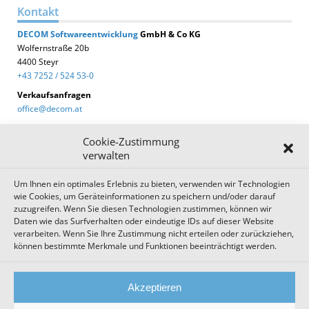
Kontakt
DECOM
Softwareentwicklung
GmbH & Co KG
Wolfernstraße 20b
4400 Steyr
+43 7252 / 524 53-0
Verkaufsanfragen
office@decom.at
Cookie-Zustimmung
verwalten
Um Ihnen ein optimales Erlebnis zu bieten, verwenden wir Technologien
DECOM News
wie Cookies, um Geräteinformationen zu speichern und/oder darauf
zuzugreifen. Wenn Sie diesen Technologien zustimmen, können wir
Zum Newsletter anmelden!
Daten wie das Surfverhalten oder eindeutige IDs auf dieser Website
verarbeiten. Wenn Sie Ihre Zustimmung nicht erteilen oder zurückziehen,
können bestimmte Merkmale und Funktionen beeinträchtigt werden.
Impressum
Datenschutz
Cookie Einstellungen
Akzeptieren
AGB