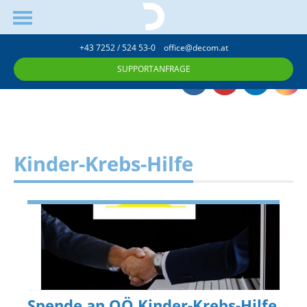
+43 7252 / 524 53-0
office@decom.at
SUPPORTANFRAGE
Kinder-Krebs-Hilfe
Spende an OÖ Kinder-Krebs-Hilfe