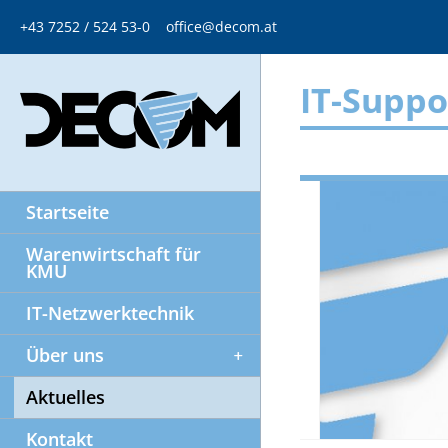
+43 7252 / 524 53-0
office@decom.at
IT-Suppo
Startseite
Warenwirtschaft für
KMU
IT-Netzwerktechnik
Über uns
Aktuelles
Kontakt