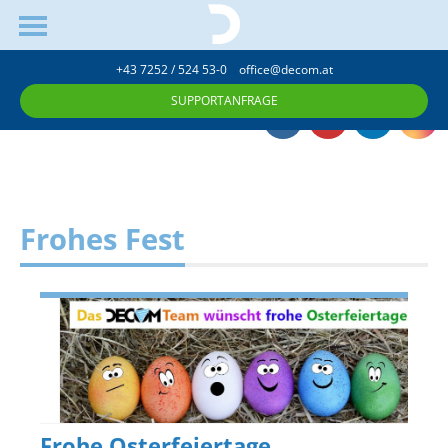
+43 7252 / 524 53-0
office@decom.at
SUPPORTANFRAGE
Frohes Fest
Frohe Osterfeiertage