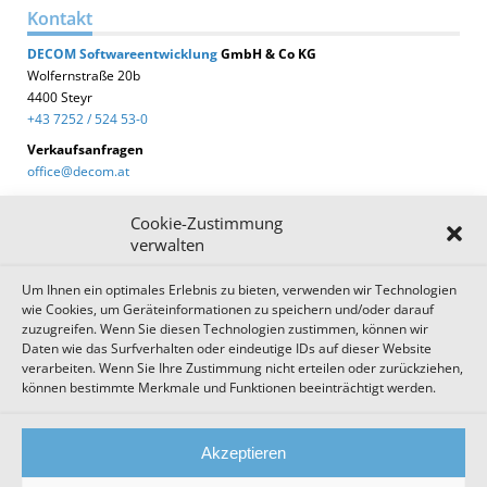
Kontakt
DECOM
Softwareentwicklung
GmbH & Co KG
Wolfernstraße 20b
4400 Steyr
+43 7252 / 524 53-0
Verkaufsanfragen
office@decom.at
Cookie-Zustimmung
verwalten
Um Ihnen ein optimales Erlebnis zu bieten, verwenden wir Technologien
DECOM News
wie Cookies, um Geräteinformationen zu speichern und/oder darauf
zuzugreifen. Wenn Sie diesen Technologien zustimmen, können wir
Zum Newsletter anmelden!
Daten wie das Surfverhalten oder eindeutige IDs auf dieser Website
verarbeiten. Wenn Sie Ihre Zustimmung nicht erteilen oder zurückziehen,
können bestimmte Merkmale und Funktionen beeinträchtigt werden.
Impressum
Datenschutz
Cookie Einstellungen
Akzeptieren
AGB