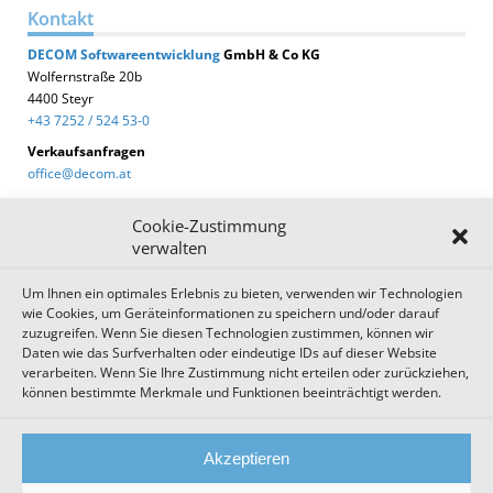
Kontakt
DECOM
Softwareentwicklung
GmbH & Co KG
Wolfernstraße 20b
4400 Steyr
+43 7252 / 524 53-0
Verkaufsanfragen
office@decom.at
Cookie-Zustimmung
verwalten
Um Ihnen ein optimales Erlebnis zu bieten, verwenden wir Technologien
DECOM News
wie Cookies, um Geräteinformationen zu speichern und/oder darauf
zuzugreifen. Wenn Sie diesen Technologien zustimmen, können wir
Zum Newsletter anmelden!
Daten wie das Surfverhalten oder eindeutige IDs auf dieser Website
verarbeiten. Wenn Sie Ihre Zustimmung nicht erteilen oder zurückziehen,
können bestimmte Merkmale und Funktionen beeinträchtigt werden.
Impressum
Datenschutz
Cookie Einstellungen
Akzeptieren
AGB