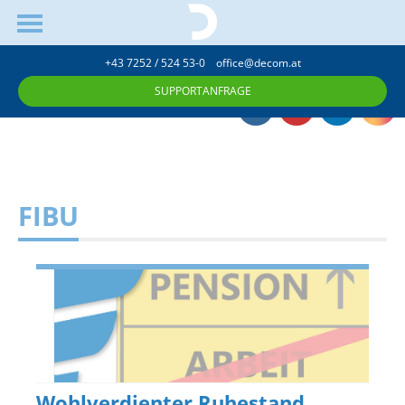
+43 7252 / 524 53-0
office@decom.at
SUPPORTANFRAGE
FIBU
Wohlverdienter Ruhestand