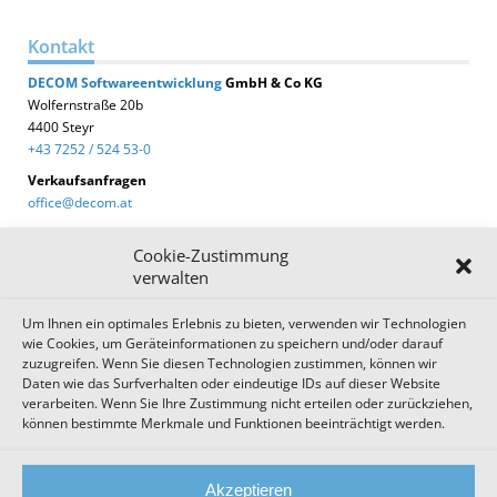
Kontakt
DECOM
Softwareentwicklung
GmbH & Co KG
Wolfernstraße 20b
4400 Steyr
+43 7252 / 524 53-0
Verkaufsanfragen
office@decom.at
Cookie-Zustimmung
verwalten
Um Ihnen ein optimales Erlebnis zu bieten, verwenden wir Technologien
DECOM News
wie Cookies, um Geräteinformationen zu speichern und/oder darauf
zuzugreifen. Wenn Sie diesen Technologien zustimmen, können wir
Zum Newsletter anmelden!
Daten wie das Surfverhalten oder eindeutige IDs auf dieser Website
verarbeiten. Wenn Sie Ihre Zustimmung nicht erteilen oder zurückziehen,
können bestimmte Merkmale und Funktionen beeinträchtigt werden.
Impressum
Datenschutz
Cookie Einstellungen
Akzeptieren