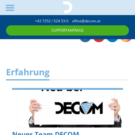
+43 7252 / 524 53-0
office@decom.at
SUPPORTANFRAGE
Erfahrung
Neues Team DECOM