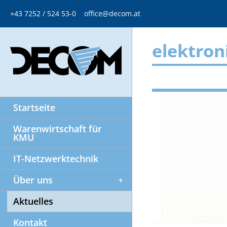
+43 7252 / 524 53-0
office@decom.at
elektron
Startseite
Warenwirtschaft für
KMU
IT-Netzwerktechnik
Über uns
Aktuelles
Kontakt