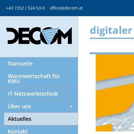
+43 7252 / 524 53-0
office@decom.at
digitale
Startseite
Warenwirtschaft für
KMU
IT-Netzwerktechnik
Über uns
Aktuelles
Kontakt