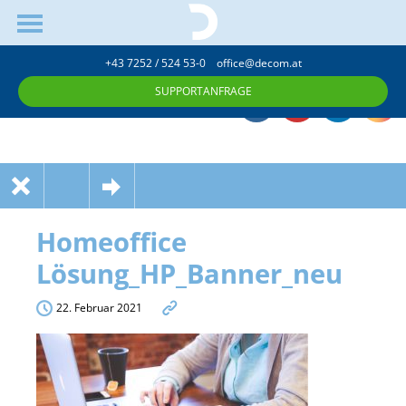
+43 7252 / 524 53-0
office@decom.at
SUPPORTANFRAGE
Homeoffice
Lösung_HP_Banner_neu
22. Februar 2021