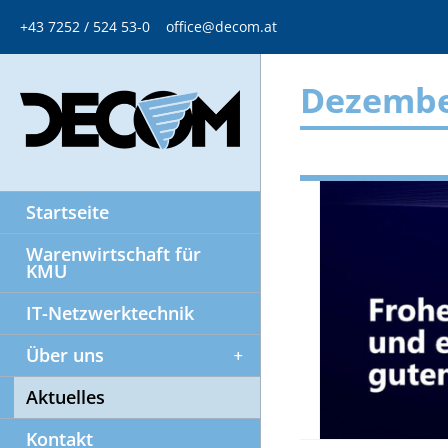
+43 7252 / 524 53-0
office@decom.at
Dezembe
Startseite
Warenwirtschaft für
KMU
IT-Netzwerktechnik
Über uns
Aktuelles
Kontakt