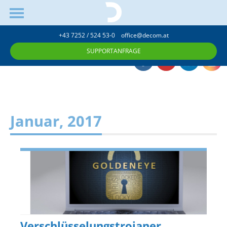
+43 7252 / 524 53-0
office@decom.at
SUPPORTANFRAGE
Januar, 2017
Verschlüsselungstrojaner